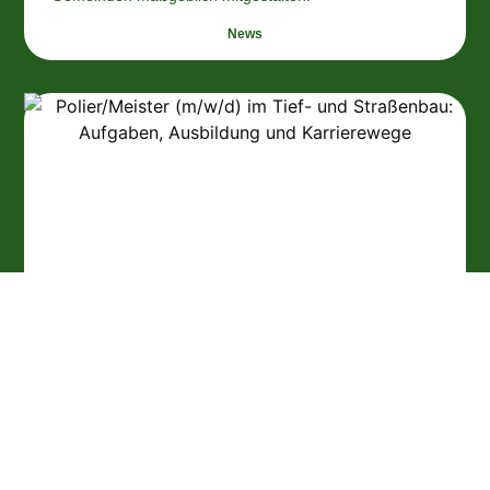
News
POLIER/MEISTER (M/W/D) IM
TIEF- UND STRASSENBAU: A
UFGABEN, AUSBILDUNG U
ND KARRIEREWEGE
Im Herzen des Tief- und Straßenbaus steht eine Figur,
die oft als das Rückgrat der Bauprojekte gilt: der
Projektleiter. Dieser Beruf ist eine einzigartige Mischung