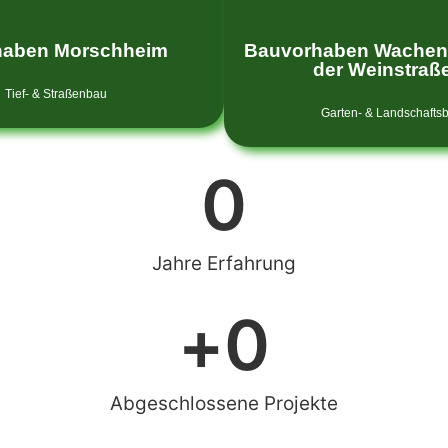
haben Morschheim
Bauvorhaben Wachen
der Weinstraß
Tief- & Straßenbau
Garten- & Landschafts
0
Jahre Erfahrung
+
0
Abgeschlossene Projekte