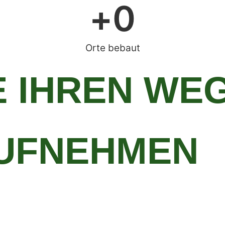
+
0
Orte bebaut
 IHREN WEG
UFNEHMEN